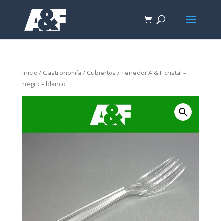
Inicio
/
Gastronomía
/
Cubiertos
/ Tenedor A & F cristal –
negro – blanco