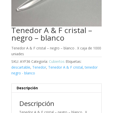
Tenedor A & F cristal –
negro – blanco
Tenedor A & F cristal – negro – blanco . X caja de 1000
uniades
SKU:
AYF36
Categoría:
Cubiertos
Etiquetas:
descartable
,
Tenedor
,
Tenedor A & F cristal
,
tenedor
negro - blanco
Descripción
Descripción
Tenedor A & F cristal – negro – blanco . X